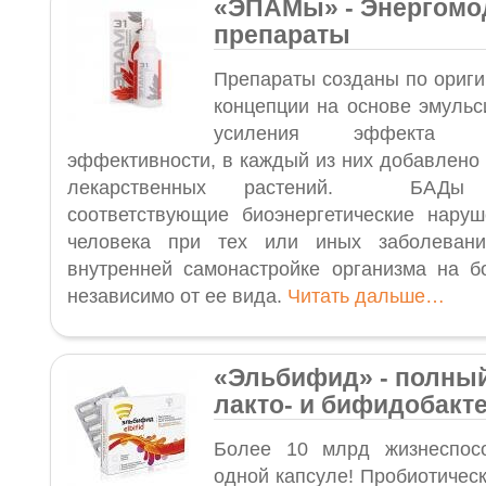
«ЭПАМы
»
- Энергом
препараты
Препараты созданы по ориги
концепции на основе эмульс
усиления эффекта 
эффективности, в каждый из них добавлено 
лекарственных растений. БАДы
соответствующие биоэнергетические нару
человека при тех или иных заболевани
внутренней самонастройке организма на б
независимо от ее вида.
Читать дальше…
«Эльбифид
»
- полны
лакто- и бифидобакт
Более 10 млрд жизнеспос
одной капсуле! Пробиотичес