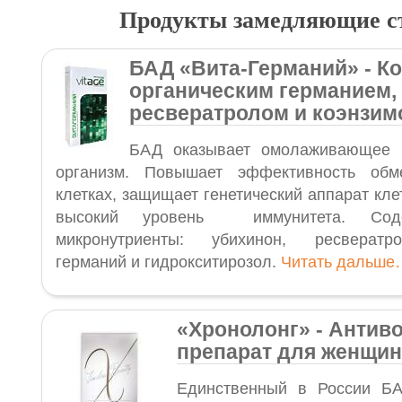
Продукты замедляющие с
БАД
«Вита-Германий
»
- К
органическим германием,
ресвератролом и коэнзим
БАД оказывает омолаживающее 
организм. Повышает эффективность обм
клетках, защищает генетический аппарат кл
высокий уровень иммунитета. Сод
микронутриенты: убихинон, ресвератро
германий и гидрокситирозол.
Читать дальше
«Хронолонг
»
- Антив
препарат для женщин
Единственный в России Б