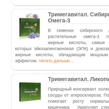
Тримегавитал. Сибир
Омега-3
В семенах сибирского 
растительные омега-3 п
жирные кислоты, самые
которых эйкозапентаеновая (ЭПК) и докоза
жирные кислоты, обладающие мощным
эффектом.
Читать дальше…
Тримегавитал. Ликопи
Природный консервант холе
сосуды от атеросклероза. П
помогает росту нормал
кишечника. Укрепляет сте