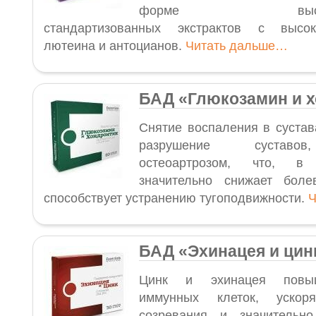
форме высокотех
стандартизованных экстрактов с высо
лютеина и антоцианов.
Читать дальше…
БАД «Глюкозамин и 
Снятие воспаления в сустав
разрушение суставо
остеоартрозом, что, в
значительно снижает бол
способствует устранению тугоподвижности.
Ч
БАД
«Эхинацея и цин
Цинк и эхинацея повыш
иммунных клеток, уско
созревания и значительн