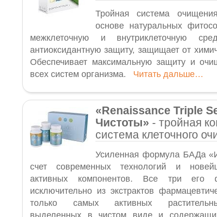
Тройная система очищени
основе натуральных фитосо
межклеточную и внутриклеточную с
антиоксидантную защиту, защищает от химич
Обеспечивает максимальную защиту и очи
всех систем организма.
Читать дальше…
«
Renaissance Triple S
Чистоты
»
- тройная к
система клеточного о
Усиленная формула БАДа «И
счет современных технологий и новейш
активных компонентов. Все три его 
исключительно из экстрактов фармацевтич
только самых активных растительны
выделенных в чистом виде и содержащи