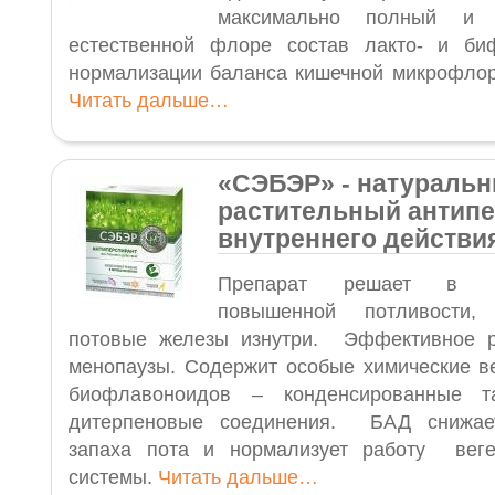
максимально полный и 
естественной флоре состав лакто- и би
нормализации баланса кишечной микрофло
Читать дальше…
«СЭБЭР
»
- натураль
растительный антип
внутреннего действи
Препарат решает в к
повышенной потливости,
потовые железы изнутри. Эффективное 
менопаузы. Содержит особые химические в
биофлавоноидов – конденсированные т
дитерпеновые соединения. БАД снижае
запаха пота и нормализует работу веге
системы.
Читать дальше…