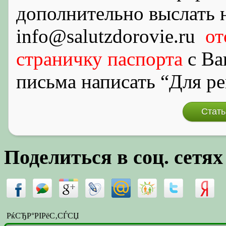
дополнительно выслать 
info@salutzdorovie.ru
от
страничку
паспорта
с Ва
письма написать “Для р
Стать
Поделиться в соц. сетях
РќСЂР°РІРёС‚СЃСЏ